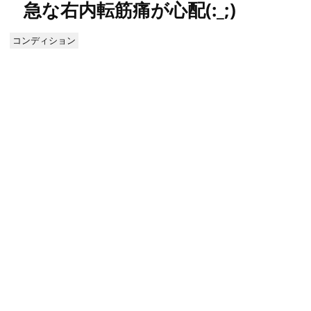
急な右内転筋痛が心配(:_;)
コンディション