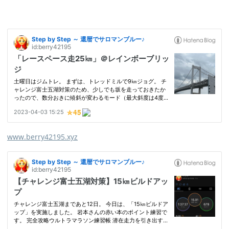
www.berry42195.xyz