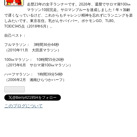
ログ
走歴23年の女子ランナーです。2026年、還暦でサロマ湖100㎞
マラソン10回完走。サロマンブルーを達成しました！年々加齢
Pro
で遅くなっているけど、これからもチャレンジ精神を忘れずにランニングを楽
しみたいです。東京在住。乳がんサバイバー。ポケモンGO、TL80。
TOEIC945点（2018年6月）。
自己ベスト：
フルマラソン： 3時間36分44秒
（2010年11月 大田原マラソン）
100㎞マラソン： 10時間55分26秒
（2015年6月 サロマ湖100㎞マラソン）
ハーフマラソン： 1時間39分54秒
（2006年2月 湘南ひらつかハーフ）
@Berry42195Hをフォロー
このブログについて