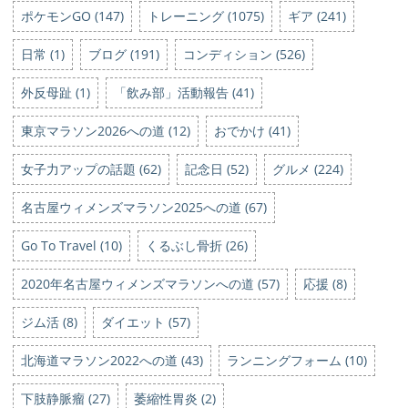
ポケモンGO (147)
トレーニング (1075)
ギア (241)
日常 (1)
ブログ (191)
コンディション (526)
外反母趾 (1)
「飲み部」活動報告 (41)
東京マラソン2026への道 (12)
おでかけ (41)
女子力アップの話題 (62)
記念日 (52)
グルメ (224)
名古屋ウィメンズマラソン2025への道 (67)
Go To Travel (10)
くるぶし骨折 (26)
2020年名古屋ウィメンズマラソンへの道 (57)
応援 (8)
ジム活 (8)
ダイエット (57)
北海道マラソン2022への道 (43)
ランニングフォーム (10)
下肢静脈瘤 (27)
萎縮性胃炎 (2)