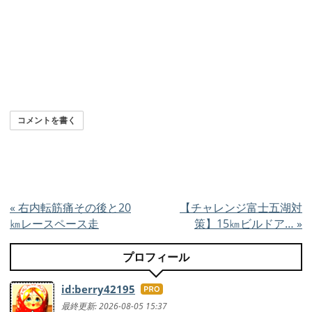
コメントを書く
«
右内転筋痛その後と20
【チャレンジ富士五湖対
㎞レースペース走
策】15㎞ビルドア…
»
プロフィール
id:berry42195
はて
なブ
最終更新:
2026-08-05 15:37