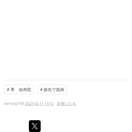
#
界 由布院
#
旅先で急病
berry42195
2023-02-11 14:12
読者になる