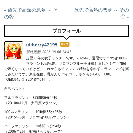
«
旅先で高熱の悪夢 ～ そ
旅先で高熱の悪夢 ～ その
の③
①
»
プロフィール
id:berry42195
はて
なブ
最終更新:
2026-08-06 14:41
ログ
走歴23年の女子ランナーです。2026年、還暦でサロマ湖100㎞
マラソン10回完走。サロマンブルーを達成しました！年々加齢
Pro
で遅くなっているけど、これからもチャレンジ精神を忘れずにランニングを楽
しみたいです。東京在住。乳がんサバイバー。ポケモンGO、TL80。
TOEIC945点（2018年6月）。
自己ベスト：
フルマラソン： 3時間36分44秒
（2010年11月 大田原マラソン）
100㎞マラソン： 10時間55分26秒
（2015年6月 サロマ湖100㎞マラソン）
ハーフマラソン： 1時間39分54秒
（2006年2月 湘南ひらつかハーフ）