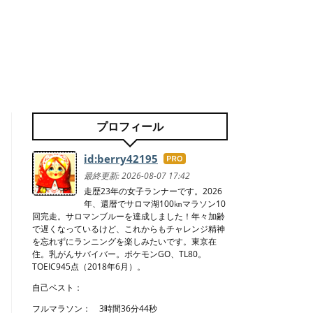
プロフィール
id:berry42195
はて
なブ
最終更新:
2026-08-07 17:42
ログ
走歴23年の女子ランナーです。2026
年、還暦でサロマ湖100㎞マラソン10
Pro
回完走。サロマンブルーを達成しました！年々加齢
で遅くなっているけど、これからもチャレンジ精神
を忘れずにランニングを楽しみたいです。東京在
住。乳がんサバイバー。ポケモンGO、TL80。
TOEIC945点（2018年6月）。
自己ベスト：
フルマラソン： 3時間36分44秒