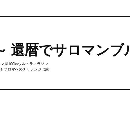
tep ～ 還暦でサロマン
ロマ湖100㎞ウルトラマラソン
らもサロマへのチャレンジは続